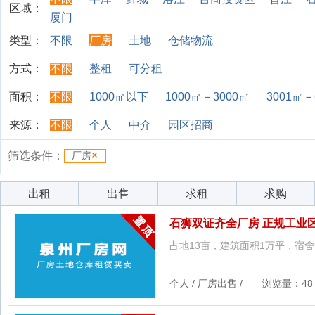
区域：
厦门
类型：
不限
厂房
土地
仓储物流
方式：
不限
整租
可分租
面积：
不限
1000㎡以下
1000㎡－3000㎡
3001㎡－
来源：
不限
个人
中介
园区招商
筛选条件：
厂房
出租
出售
求租
求购
石狮双证齐全厂房 正规工业区
占地13亩，建筑面积1万平，宿舍和
个人 / 厂房出售 / 浏览量：48 更