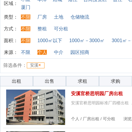
区域：
厦门
类型：
不限
厂房
土地
仓储物流
方式：
不限
整租
可分租
面积：
不限
1000㎡以下
1000㎡－3000㎡
3001㎡－
来源：
不限
个人
中介
园区招商
筛选条件：
安溪
出租
出售
求租
求购
安溪官桥思明园厂房出租
安溪官桥思明园标准厂四楼出租 
个人 / 厂房出租 / 可分租 浏览量：