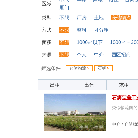
区域：
厦门
类型：
不限
厂房
土地
仓储物流
方式：
不限
整租
可分租
面积：
不限
1000㎡以下
1000㎡－30
来源：
不限
个人
中介
园区招商
筛选条件：
仓储物流
石狮
出租
出售
求租
石狮宝盖工
类似物流园的
中介 / 仓储物