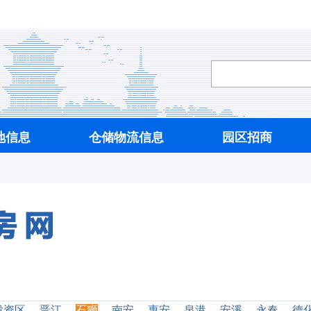
地信息
仓储物流信息
园区招商
投资区
晋江
石狮
南安
惠安
泉港
安溪
永春
德