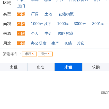
区域：
厦门
类型：
不限
厂房
土地
仓储物流
面积：
不限
1000㎡以下
1000㎡－3000㎡
3001㎡－
来源：
不限
个人
中介
园区招商
用途：
不限
办公研发
生产
仓储
其它
筛选条件：
求租
漳州
出租
出售
求购
求租
闽IC