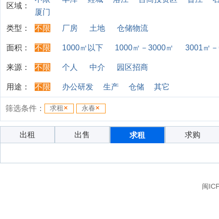
区域：
厦门
类型：
不限
厂房
土地
仓储物流
面积：
不限
1000㎡以下
1000㎡－3000㎡
3001㎡－
来源：
不限
个人
中介
园区招商
用途：
不限
办公研发
生产
仓储
其它
筛选条件：
求租
永春
出租
出售
求购
求租
闽IC