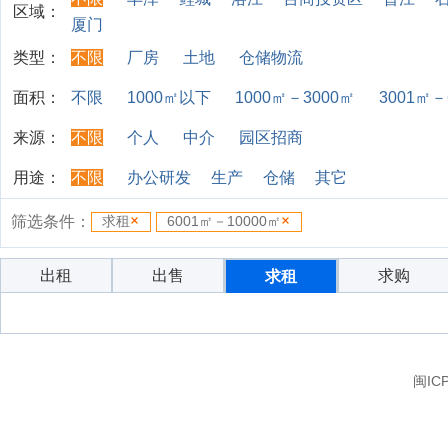
区域：
厦门
类型：
不限
厂房
土地
仓储物流
面积：
不限
1000㎡以下
1000㎡－3000㎡
3001㎡－
来源：
不限
个人
中介
园区招商
用途：
不限
办公研发
生产
仓储
其它
筛选条件：
求租
6001㎡－10000㎡
出租
出售
求购
求租
闽IC